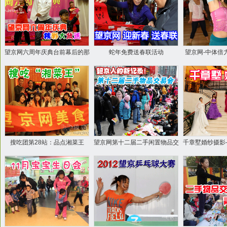
望京网六周年庆典台前幕后的那
蛇年免费送春联活动
望京网-中体倍
些事儿
硝
搜吃团第28站：品点湘菜王
望京网第十二届二手闲置物品交
千章墅婚纱摄影
易会