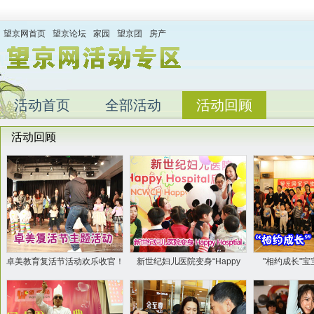
望京网首页
望京论坛
家园
望京团
房产
活动首页
全部活动
活动回顾
活动回顾
卓美教育复活节活动欢乐收官！
新世纪妇儿医院变身“Happy
"相约成长"
Hosptial”